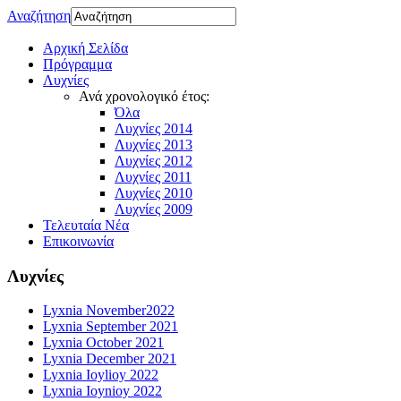
Αναζήτηση
Αρχική Σελίδα
Πρόγραμμα
Λυχνίες
Ανά χρονολογικό έτος:
Όλα
Λυχνίες 2014
Λυχνίες 2013
Λυχνίες 2012
Λυχνίες 2011
Λυχνίες 2010
Λυχνίες 2009
Τελευταία Νέα
Επικοινωνία
Λυχνίες
Lyxnia November2022
Lyxnia September 2021
Lyxnia October 2021
Lyxnia December 2021
Lyxnia Ioylioy 2022
Lyxnia Ioynioy 2022